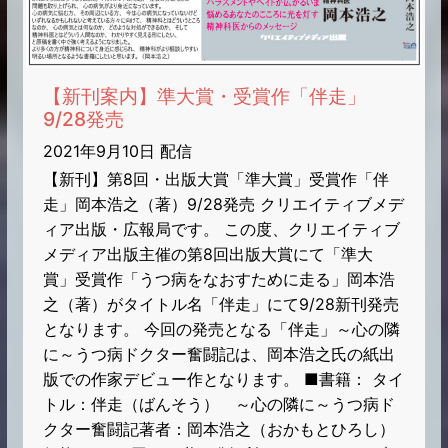
【新刊案内】準大賞・受賞作「伴走」
9/28発売
2021年9月10日 配信
【新刊】第8回・出版大賞「準大賞」受賞作「伴
走」岡本浩之（著）9/28発売 クリエイティブメデ
ィア出版・広報局です。 この度、クリエイティブ
メディア出版主催の第8回出版大賞にて「準大
賞」受賞作「うつ病をなおすために走る」岡本浩
之（著）がタイトル名「伴走」にて9/28新刊発売
となります。 今回の発売となる「伴走」～心の隣
に～うつ病ドクター奮闘記は、岡本浩之氏の紙出
版での作家デビュー作となります。 ■書籍： タイ
トル：伴走（ばんそう） ～心の隣に～うつ病ド
クター奮闘記著者：岡本浩之（おかもとひろし）