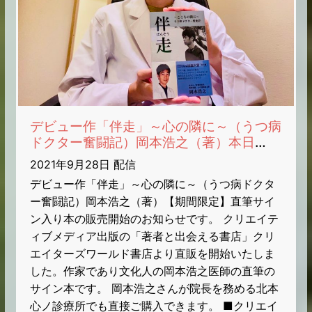
デビュー作「伴走」～心の隣に～（うつ病
ドクター奮闘記）岡本浩之（著）本日
9/28発売（第8回・出版大賞「準大賞」受
2021年9月28日 配信
賞作）【ECサイト・期間限定】直筆サイ
デビュー作「伴走」～心の隣に～（うつ病ドクタ
ン入り本のお知らせ
ー奮闘記）岡本浩之（著）【期間限定】直筆サイ
ン入り本の販売開始のお知らせです。 クリエイテ
ィブメディア出版の「著者と出会える書店」クリ
エイターズワールド書店より直販を開始いたしま
した。作家であり文化人の岡本浩之医師の直筆の
サイン本です。 岡本浩之さんが院長を務める北本
心ノ診療所でも直接ご購入できます。 ■クリエイ