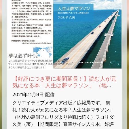
【好評につき更に期間延長！】読む人が元
気になる本「人生は夢マラソン」 （地球
の裏側フロリダより挑戦は続く）フロリダ
2021年11月9日 配信
久美（著）【期間限定】直筆サイン入り
クリエイティブメディア出版／広報局です。 御
本・発売のお知らせ
礼！読む人が元気になる本「人生は夢マラソン」
（地球の裏側フロリダより挑戦は続く）フロリダ
久美（著）【期間限定】直筆サイン入り本、好評