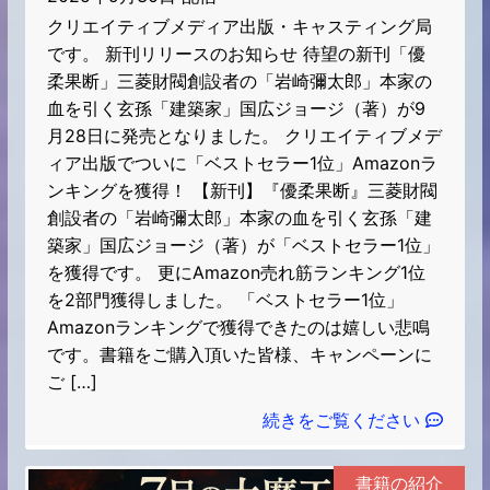
大賞」受賞作品（9/28発売）
クリエイティブメディア出版・キャスティング局
です。 新刊リリースのお知らせ 待望の新刊「優
柔果断」三菱財閥創設者の「岩崎彌太郎」本家の
血を引く玄孫「建築家」国広ジョージ（著）が9
月28日に発売となりました。 クリエイティブメデ
ィア出版でついに「ベストセラー1位」Amazonラ
ンキングを獲得！ 【新刊】『優柔果断』三菱財閥
創設者の「岩崎彌太郎」本家の血を引く玄孫「建
築家」国広ジョージ（著）が「ベストセラー1位」
を獲得です。 更にAmazon売れ筋ランキング1位
を2部門獲得しました。 「ベストセラー1位」
Amazonランキングで獲得できたのは嬉しい悲鳴
です。書籍をご購入頂いた皆様、キャンペーンに
ご […]
続きをご覧ください
書籍の紹介