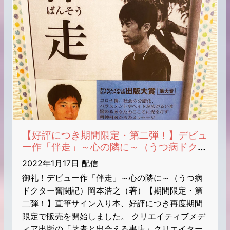
【好評につき期間限定・第二弾！】デビュ
ー作「伴走」～心の隣に～（うつ病ドクタ
ー奮闘記）岡本浩之（著）9/28発売（第8
2022年1月17日 配信
回・出版大賞「準大賞」受賞作）【ECサ
御礼！デビュー作「伴走」～心の隣に～（うつ病
イト・期間限定】直筆サイン入り本のお知
ドクター奮闘記）岡本浩之（著）【期間限定・第
らせ
二弾！】直筆サイン入り本、好評につき再度期間
限定で販売を開始しました。 クリエイティブメデ
ィア出版の「著者と出会える書店」クリエイター