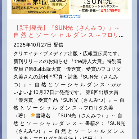
【新刊発売】『SUN光（さんみつ）』～
自 然 と ソ ー シ ャ ル ダ ン ス ～フロリダ
久美（著）出版大賞８「優秀賞」受賞作品
2025年10月27日 配信
（10/27発売）
クリエイティブメディア出版・広報宣伝局です。
新刊リリースのお知らせ 「the詩人大賞」特別審
査員で第8回出版大賞「優秀賞」受賞のフロリダ
久美さんの新刊＊写真・詩集『SUN光（さんみ
つ）』～ 自 然 と ソ ー シ ャ ル ダ ン ス ～がが
いよいよ10月27日に発売です。 第8回出版大賞
「優秀賞」受賞作品『SUN光（さんみつ）』～ 自
然 と ソ ー シ ャ ル ダ ン ス ～フロリダ久美
（著）
書籍名：『SUN光（さんみつ）』～ 自
然 と ソ ー シ ャ ル ダ ン ス ～ 書籍名：『SUN光
（さんみつ）』～ 自 然 と ソ ー シ ャ ル ダ ン ス
～著者：フロリダ久美発行人：松田 […]