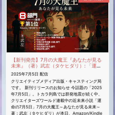
【新刊発売】7月の大魔王『あなたが見る
未来』（著）武左（タケヒダリ）: 「運命
の7月5日」それは始まりのファンファー
2025年7月5日 配信
レ【トカラ列島・群発地震】日本列島を襲
クリエイティブメディア出版・キャスティング局
う巨大地震・大津波・大災害【地震予言】
です。 新刊リリースのお知らせ 今話題の「2025
【噂が現実化】【カルト集団】【公安】
年7月5日」。トカラ列島では群発地震が続く中、
【南海トラフ】【国家的陰謀】【富士山噴
クリエイターズワールド連載中の近未来小説「運
火】【たつき諒「私が見た未来」の予言】
(ギャラクシーブックス)
命の7月5日」7月の大魔王～あなたが見る未来～
著：武左（タケヒダリ）が本日、Amazon/Kindle