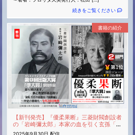
続きをご覧ください
書籍の紹介
【新刊発売】『優柔果断』三菱財閥創設者
の「岩崎彌太郎」本家の血を引く玄孫「建
築家」国広ジョージ（著）出版大賞９「準
2025年9月30日 配信