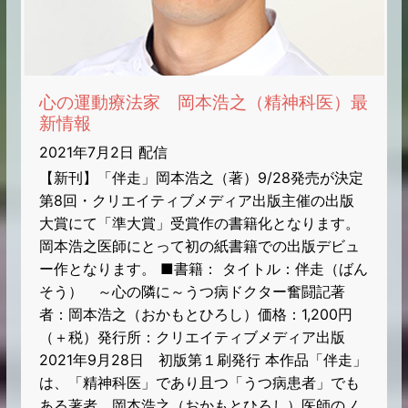
心の運動療法家 岡本浩之（精神科医）最
新情報
2021年7月2日 配信
【新刊】「伴走」岡本浩之（著）9/28発売が決定
第8回・クリエイティブメディア出版主催の出版
大賞にて「準大賞」受賞作の書籍化となります。
岡本浩之医師にとって初の紙書籍での出版デビュ
ー作となります。 ■書籍： タイトル：伴走（ばん
そう） ～心の隣に～うつ病ドクター奮闘記著
者：岡本浩之（おかもとひろし）価格：1,200円
（＋税）発行所：クリエイティブメディア出版
2021年9月28日 初版第１刷発行 本作品「伴走」
は、「精神科医」であり且つ「うつ病患者」でも
ある著者、岡本浩之（おかもとひろし）医師のノ