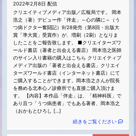
2022年2月8日 配信
クリエイティブメディア出版／広報局です。 岡本
浩之（著）デビュー作「伴走」～心の隣に～（う
つ病ドクター奮闘記）9/28発売（第8回・出版大
賞「準大賞」受賞作）が、増刷（2刷）となりま
したことをご報告致します。 ■クリエイターズワ
ールド書店（著者と出会える書店） 岡本浩之医師
のサイン入り書籍の購入はこちら クリエイティブ
メディア出版の「著者と出会える書店」クリエイ
ターズワールド書店（インターネット書店）にて
ご購入することができます。岡本浩之さんが院長
を務める北本心ノ診療所でも直接ご購入頂けま
す。 【内容】本作品「伴走」は、「精神科医」で
あり且つ「うつ病患者」でもある著者、岡本浩之
（おかもとひろし […]
続きをご覧ください