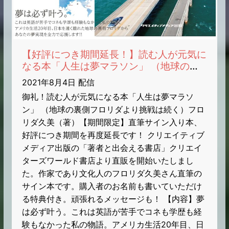
【好評につき期間延長！】読む人が元気に
なる本「人生は夢マラソン」 （地球の裏
側フロリダより挑戦は続く）フロリダ久美
2021年8月4日 配信
（著）【期間限定】直筆サイン入り本・発
御礼！読む人が元気になる本「人生は夢マラソ
売のお知らせ
ン」 （地球の裏側フロリダより挑戦は続く）フロ
リダ久美（著）【期間限定】直筆サイン入り本、
好評につき期間を再度延長です！ クリエイティブ
メディア出版の「著者と出会える書店」クリエイ
ターズワールド書店より直販を開始いたしまし
た。作家であり文化人のフロリダ久美さん直筆の
サイン本です。購入者のお名前も書いていただけ
る特典付き。頑張れるメッセージも！ 【内容】夢
は必ず叶う。これは英語が苦手でコネも学歴も経
験もなかった私の物語。アメリカ生活20年目、日