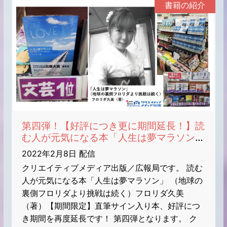
書籍の紹介
第四弾！【好評につき更に期間延長！】読
む人が元気になる本「人生は夢マラソン」
（地球の裏側フロリダより挑戦は続く）フ
2022年2月8日 配信
ロリダ久美（著）【期間限定】直筆サイン
クリエイティブメディア出版／広報局です。 読む
入り本
人が元気になる本「人生は夢マラソン」 （地球の
裏側フロリダより挑戦は続く）フロリダ久美
（著）【期間限定】直筆サイン入り本、好評につ
き期間を再度延長です！ 第四弾となります。 ク