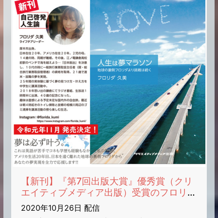
【新刊】『第7回出版大賞』優秀賞（クリ
エイティブメディア出版）受賞のフロリダ
久美（著）「人生は夢マラソン」が令和元
2020年10月26日 配信
年11月18日より全国書店にて発売です。