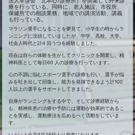
法人幸啓会 北本心ﾉ診療所）を開業して外来診
療を行っている。同時に、老人施設、市役所、
保健所での相談業務、地域での講演活動、講義
も行っている。
マラソン選手になることを夢見て、小学生の時からラ
ンニングに没頭していましたが、中学、高校、大学、
社会人時代と計4 回うつを経験しました。
現在は自らの体験を生かしてクリニックを開業し、精
神科医として毎日60 人の診療を行っています。
心の不調に悩むスポーツ選手の診療も行い、選手が悩
みを吐き出して回復し、能力を発揮できるよう計100
人以上の選手をサポートしてきました。
自身がランニングをする中で、そして診療経験から
も、精神疾患の治療や予防には運動が効果的であるこ
とを実感し、運動療法を広めるべく活動をしていま
す。
いよいよ今月9月28日より発売になります。