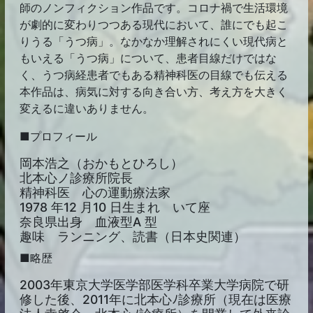
師のノンフィクション作品です。コロナ禍で生活環境
が劇的に変わりつつある現代において、誰にでも起こ
りうる「うつ病」。なかなか理解されにくい現代病と
もいえる「うつ病」について、患者目線だけではな
く、うつ病経患者でもある精神科医の目線でも伝える
本作品は、病気に対する向き合い方、考え方を大きく
変えるに違いありません。
■プロフィール
岡本浩之（おかもとひろし）
北本心ノ診療所院長
精神科医 心の運動療法家
1978 年12 月10 日生まれ いて座
奈良県出身 血液型A 型
趣味 ランニング、読書（日本史関連）
■略歴
2003年東京大学医学部医学科卒業大学病院で研
修した後、2011年に北本心ﾉ診療所（現在は医療