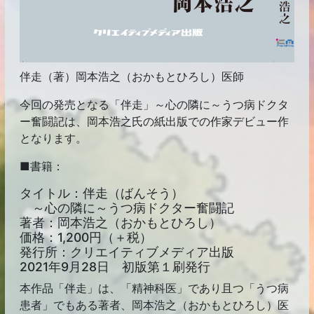
伴走（著）岡本浩之（おかもとひろし）医師
今回の発売となる「伴走」～心の隣に～うつ病ドクタ
ー奮闘記は、岡本浩之氏の紙出版での作家デビュー作
となります。
■書籍：
タイトル：伴走（ばんそう）
～心の隣に～うつ病ドクター奮闘記
著者：岡本浩之（おかもとひろし）
価格：1,200円（＋税）
発行所：クリエイティブメディア出版
2021年9月28日 初版第１刷発行
本作品「伴走」は、「精神科医」であり且つ「うつ病
患者」でもある著者、岡本浩之（おかもとひろし）医