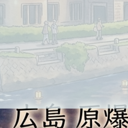
代を生き抜くビジネススキル
身に付く！ とにもかくにも
講したいと言う方は⬇︎こちら
ご参加ください⬇︎ さら
 LINEにて有料級の情報を
中！ 読者限定で […]