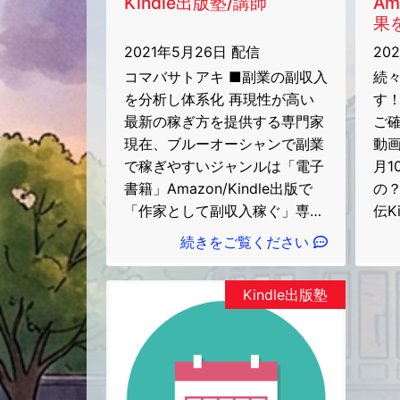
Kindle出版塾/講師
Am
果
2021年5月26日 配信
20
コマバサトアキ ■副業の副収入
続
を分析し体系化 再現性が高い
す
最新の稼ぎ方を提供する専門家
ご確
現在、ブルーオーシャンで副業
動
で稼ぎやすいジャンルは「電子
月1
書籍」Amazon/Kindle出版で
の
「作家として副収入稼ぐ」専門
伝K
家として活躍中 ■実績 2020年
続きをご覧ください
3月よりAmazon/Kindleより電
税
子書籍を出版。 2021年1月には
で
Kindle出版塾
100タイトルを超える著書を上
ー
梓。ベストセラー6冊。 作家と
外
して月額10万円を超える印税収
素
入を継続的に得る（2020年12
の
月現在）。 「副収入を増や
上