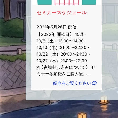
す」をモットーに再現性があり
時
実践できるノウハウを提供中。
が
セミナースケジュール
受
から
2021年5月26日 配信
に！
【2022年 開催日】 10月・
配信
10/8（土）13:00〜14:30・
10/13（木）21:00〜22:30・
10/22（土）20:00〜21:30・
10/27（木）21:00〜22:30
※【参加申し込みについて】 セ
ミナー参加権をご購入後、
LINEに【参加者名】【参加希望
続きをご覧ください
の日時】をメッセージで送って
ください！ 振り込みと参加者
名を確認した段階でZoomセミ
ナーのURLを返信させていただ
きます。 【参加にあたっ