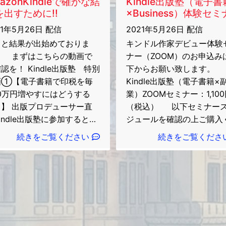
azonKindleで確かな結
Kindle出版塾（電子書
を出すために!!
×Business）体験セ
21年5月26日 配信
2021年5月26日 配信
々と結果が出始めておりま
キンドル作家デビュー体験
！ まずはこちらの動画で
ナー（ZOOM）のお申込み
認を！ Kindle出版塾 特別
下からお願い致します。
画①【電子書籍で印税を毎
Kindle出版塾（電子書籍×
0万円増やすにはどうする
業）ZOOMセミナー：1,10
？】 出版プロデューサー直
（税込） 以下セミナー
indle出版塾に参加すると？
ジュールを確認の上ご購入
作家として確かな実績と印
さい。 【必須事項】 Zo
続きをご覧ください
続きをご覧くださ
が手に入る！
電子書籍
セミナーに申し込んだ後に
最速で結果を出せるテンプレ
LINEに直接 ・【ご本人の
トが手に入る！
本業以
前】・【参加日時】 を返信
の確実な副収入がビジネスど
ただけますようよろしくお
人でも構築できる！
質
します。 確認が取れ次第、
高いリスト集客でビジネスが
式にセミナー参加を受諾い
向きに変わる！
IT戦国
ます。