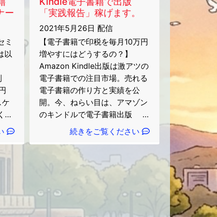
籍
Kindle電子書籍で出版
ミナー
「実践報告」稼げます。
2021年5月26日 配信
セミ
【電子書籍で印税を毎月10万円
は以
増やすにはどうするの？】
Amazon Kindle出版は激アツの
副
電子書籍での注目市場。売れる
0円
電子書籍の作り方と実績を公
スケ
開。今、ねらい目は、アマゾン
くだ
のキンドルで電子書籍出版
om
■月に10万円以上を電子書籍で
い
続きをご覧ください
、
継続的に収入を得るにはどうし
名
たらよいか？ 答えは、
い
Amazon のKindleで電子書籍と
願い
して出版することです。
正
今、Amazon/Kindle出版はアツ
たし
い、作家さんにとっては稼ぎや
すい市場です。 例えば、