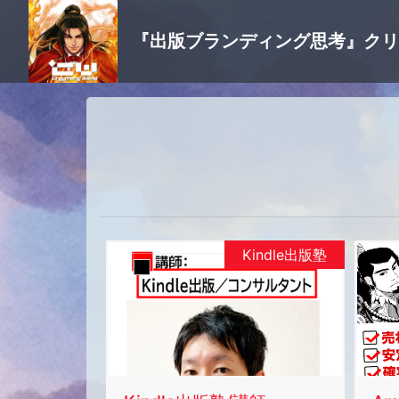
『出版ブランディング思考』ク
Kindle出版塾