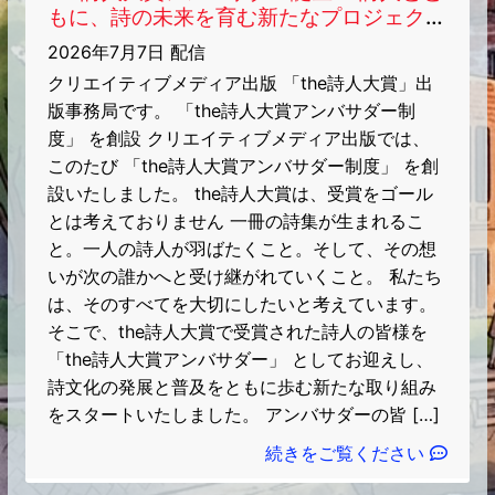
もに、詩の未来を育む新たなプロジェクト
が始まります ～
2026年7月7日 配信
クリエイティブメディア出版 「the詩人大賞」出
版事務局です。 「the詩人大賞アンバサダー制
度」 を創設 クリエイティブメディア出版では、
このたび 「the詩人大賞アンバサダー制度」 を創
設いたしました。 the詩人大賞は、受賞をゴール
とは考えておりません 一冊の詩集が生まれるこ
と。一人の詩人が羽ばたくこと。そして、その想
いが次の誰かへと受け継がれていくこと。 私たち
は、そのすべてを大切にしたいと考えています。
そこで、the詩人大賞で受賞された詩人の皆様を
「the詩人大賞アンバサダー」 としてお迎えし、
詩文化の発展と普及をともに歩む新たな取り組み
をスタートいたしました。 アンバサダーの皆 […]
続きをご覧ください