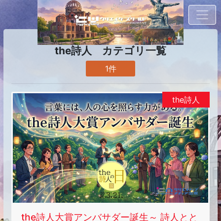
the詩人 カテゴリ一覧
1件
the詩人
the詩人大賞アンバサダー誕生～ 詩人とと