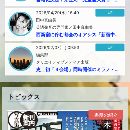
優秀部門賞」受賞作品『茶の葉語り~
別...
2026/04/29(水) 16:40
UP
田中真由美
英語発音の専門家／田中真由美
西新宿に佇む都会のオアシス「新宿中央
公園」...
2026/02/07(土) 09:53
UP
編集部
クリエイティブメディア出版
史上初「４会場」同時開催のミラノ・コ
ルティナ５輪で「出版大賞」「えほん
児...
トピックス
書籍の紹介