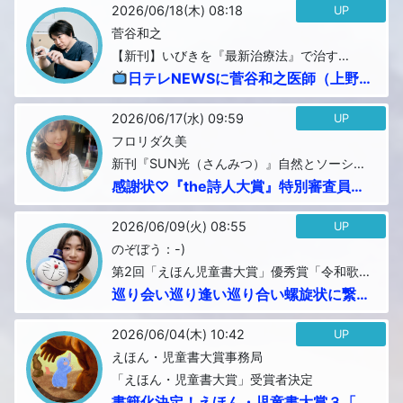
ェ...
2026/06/18(木) 08:18
UP
菅谷和之
【新刊】いびきを『最新治療法』で治す
【2026年度版】
日テレNEWSに菅谷和之医師（上野
いびきクリニック院長）が睡眠障害治療
の専...
2026/06/17(水) 09:59
UP
フロリダ久美
新刊『SUN光（さんみつ）』自然とソーシャ
ルダンス・10月発売
感謝状♡『the詩人大賞』特別審査員で
頂きました♡6月15日●新月と鎌倉の
「あ...
2026/06/09(火) 08:55
UP
のぞぼう：-)
第2回「えほん児童書大賞」優秀賞「令和歌
集」みんな違った大事なピース
巡り会い巡り逢い巡り合い螺旋状に繋が
る君と未来、そして今の君へ...
2026/06/04(木) 10:42
UP
えほん・児童書大賞事務局
「えほん・児童書大賞」受賞者決定
書籍化決定！えほん・児童書大賞３「最