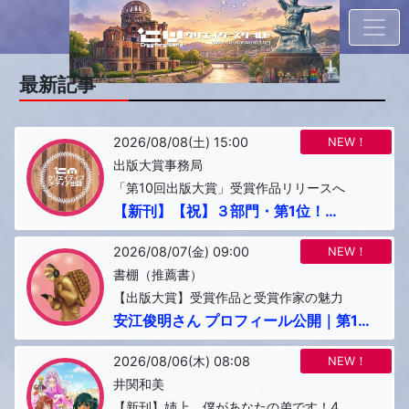
最新記事
2026/08/08(土) 15:00
NEW！
出版大賞事務局
「第10回出版大賞」受賞作品リリースへ
【新刊】【祝】３部門・第1位！
Amazon売れ筋ランキング『姉上、僕が
あなたの...
2026/08/07(金) 09:00
NEW！
書棚（推薦書）
【出版大賞】受賞作品と受賞作家の魅力
安江俊明さん プロフィール公開｜第10
回出版大賞「最優秀部門賞」受賞作品
『...
2026/08/06(木) 08:08
NEW！
井関和美
【新刊】姉上、僕があなたの弟です！4