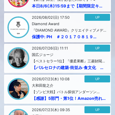
本日8/6(木)15:59まで【期間限定キャ
ンペーン】『姉上、僕があなたの弟で
す！...
2026/08/02(日) 17:50
UP
Diamond Award
『DIAMOND AWARD』クリエイティブメデ
ィア出版
保護中: PH ＃２０１７０８１９
BNKM...
2026/07/26(日) 11:11
UP
国広ジョージ
【ベストセラー1位】『優柔果断』三菱財閥創
設者の「岩崎彌太郎」本家の血を引く玄孫
【バルセロナの建築·街並み·食文化 そ
「建築家」
の１】...
2026/07/23(木) 10:08
UP
大和田龍之介
【ゾンビ大戦】バトル探偵アンダーソン
（著）大和田龍之介
【感謝】5部門・第1位！Amazon売れ
筋ランキング『ゾンビ大戦』バトル探偵
アン...
2026/07/23(木) 09:35
UP