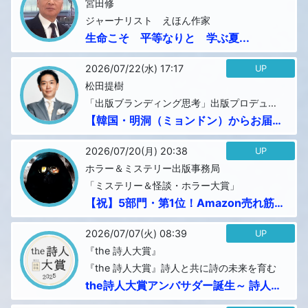
宮田修
ジャーナリスト えほん作家
生命こそ 平等なりと 学ぶ夏...
2026/07/22(水) 17:17
UP
松田提樹
「出版ブランディング思考」出版プロデュー
サー・編集者
【韓国・明洞（ミョンドン）からお届け
します！】
...
2026/07/20(月) 20:38
UP
ホラー＆ミステリー出版事務局
「ミステリー＆怪談・ホラー大賞」
【祝】5部門・第1位！Amazon売れ筋
ランキング『ゾンビ大戦』バトル探偵ア
ンダ...
2026/07/07(火) 08:39
UP
『the 詩人大賞』
『the 詩人大賞』詩人と共に詩の未来を育む
the詩人大賞アンバサダー誕生～ 詩人と
ともに、詩の未来を育む新たなプロジ