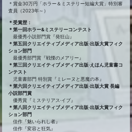
＊賞金30万円「ホラー＆ミステリー短編大賞」特別審
査員（2023年～）
＊受賞歴：
＊第一回ホラー&ミステリーコンテスト
最優秀小説部門賞『発狂山』
＊第五回クリエイティブメディア出版·出版大賞フィク
ション部門
最優秀部門賞『戦慄のメアリー』
＊第三回クリエイティブメディア出版·えほん児童書コ
ンテスト
児童書部門 特別賞『ミレーヌと悪魔の本』
＊第六回クリエイティブメディア出版·出版大賞 長編
小説部門賞
優秀賞『ミステリアス·イブ』
＊第八回クリエイティブメディア出版·出版大賞フィク
ション部門
佳作『魅いられし者』
佳作『変容と狂気』