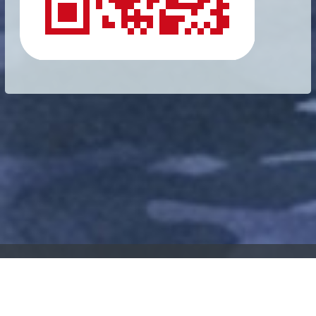
ホーム
>
限定企画
> 【先行予約】
「ホラー短篇集・発狂山」大和田龍之介
（著）最優秀小説部門賞：12月発売（特