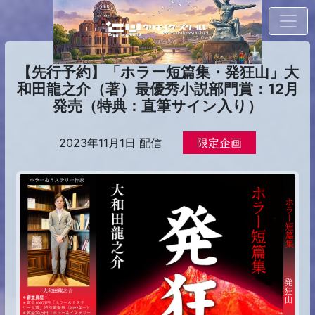
【先行予約】「ホラー短篇集・発狂山」大
和田龍之介（著）最優秀小説部門賞：12月
発売（特典：直筆サイン入り）
2023年11月1日 配信
限定企画