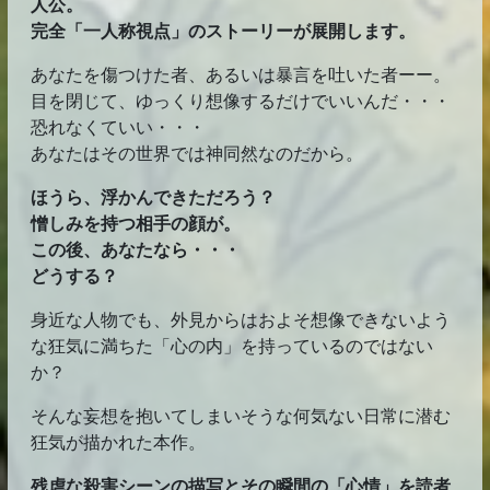
人公。
完全「一人称視点」のストーリーが展開します。
あなたを傷つけた者、あるいは暴言を吐いた者ーー。
目を閉じて、ゆっくり想像するだけでいいんだ・・・
恐れなくていい・・・
あなたはその世界では神同然なのだから。
ほうら、浮かんできただろう？
憎しみを持つ相手の顔が。
この後、あなたなら・・・
どうする？
身近な人物でも、外見からはおよそ想像できないよう
な狂気に満ちた「心の内」を持っているのではない
か？
そんな妄想を抱いてしまいそうな何気ない日常に潜む
狂気が描かれた本作。
残虐な殺害シーンの描写とその瞬間の「心情」を読者