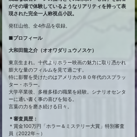
がその場で体験しているようなリアリティを持って表
現された完全一人称視点小説。
発狂山他、全4作品を収録。
■プロフィール
大和田龍之介（オオワダリュウノスケ）
東京生まれ。十代よりホラー映画の魅力に取り憑かれ
膨大な量のフィルムを見て過ごす。
特に影響を受けたのはアメリカの８０年代のスプラッ
ター・ホラー。
大学卒業後、多種多様の職業を経験。シナリオセンタ
ーに通い書く事の喜びを知る。
言葉の力を磨き続ける日々。
＊審査員歴：
＊賞金100万円「ホラー＆ミステリー大賞」特別審査
員（2022年～）