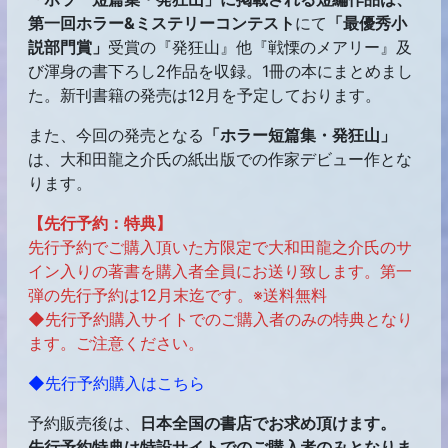
第一回ホラー&ミステリーコンテスト
にて
「最優秀小
説部門賞」
受賞の『発狂山』他『戦慄のメアリー』及
び渾身の書下ろし2作品を収録。1冊の本にまとめまし
た。新刊書籍の発売は12月を予定しております。
また、今回の発売となる
「ホラー短篇集・発狂山」
は、大和田龍之介氏の紙出版での作家デビュー作とな
ります。
【先行予約：特典】
先行予約でご購入頂いた方限定で大和田龍之介氏のサ
イン入りの著書を購入者全員にお送り致します。第一
弾の先行予約は12月末迄です。※送料無料
◆先行予約購入
サイトでのご購入者のみの特典となり
ます。ご注意ください。
◆先行予約購入はこちら
予約販売後は、
日本全国の書店でお求め頂けます。
先行予約特典は特設サイトでのご購入者のみとなりま