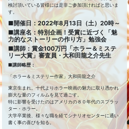
検討頂いている皆様には是非ご参加頂ければと思いま
す。
■開催日：2022年8月13日（土）20時～
■講座名：特別企画！受賞に近づく「魅
力的なストーリーの作り方」勉強会
■講師：賞金100万円「ホラー＆ミステ
リー大賞」審査員・大和田龍之介先生
■講師略歴：
「ホラー＆ミステリー作家」大和田龍之介
東京生まれ。十代よりホラー映画の魅力に取り憑かれ
膨大な量のフィルムを見て過ごす。
特に影響を受けたのはアメリカの８０年代のスプラッ
ター・ホラー。
大学卒業後、様々な職を経てシナリオセンターに通い
書く事の喜びを知る。