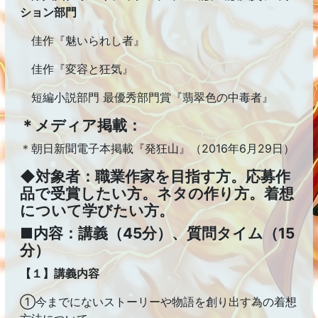
ション部門
佳作『魅いられし者』
佳作『変容と狂気』
短編小説部門 最優秀部門賞『翡翠色の中毒者』
＊メディア掲載：
＊朝日新聞電子本掲載『発狂山』（2016年6月29日）
◆対象者：職業作家を目指す方。応募作
品で受賞したい方。ネタの作り方。着想
について学びたい方。
■内容：講義（45分）、質問タイム（15
分）
【１】講義内容
①今までにないストーリーや物語を創り出す為の着想