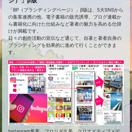
ジ）」β版
「BP（ブランディングページ）」β版は、5大SNSから
の集客連携の他、電子書籍の販売誘導、ブログ連載か
ら書籍化に向けた仕組みなど著者の魅力を高める仕掛
けが満載です。
日々の創作活動の宣伝など通じて、自著と著者自身の
ブランディングを効果的に進めて行くことができま
す。
Instagram集客 フロリダ久美 クリエイティブメデ